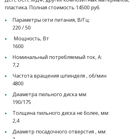
пластика. Полная стоимость 14500 руб.
Параметры сети питания, В/Гц:                                
220 / 50
 Мощность, Вт                                                                 
1600
Номинальный потребляемый ток, А:                       
7,2
Частота вращения шпинделя , об/мин                     
4800
Диаметра пильного диска мм:                                  
190/175
Толщина пильного диска не более, мм:                   
2,4
Диаметр посадочного отверстия , мм:                      