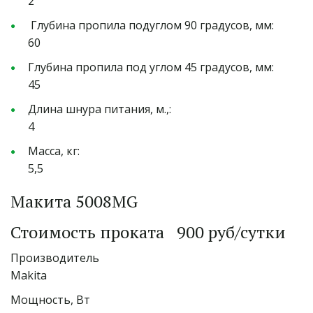
2
 Глубина пропила подуглом 90 градусов, мм:          
60
Глубина пропила под углом 45 градусов, мм:         
45
Длина шнура питания, м.,:                                              
4 
Масса, кг:                                                                           
5,5
Макита 5008MG
Стоимость проката   900 руб/сутки 
Производитель                                                               
Makita
Мощность, Вт                                                                    