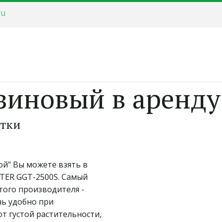
ru
иновый в аренду
утки
й" Вы можете взять в 
ER GGT-2500S. Самый 
го производителя -  
нь удобно при 
т густой растительности, 