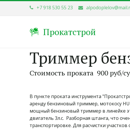
+7 918 530 55 23
alpodoplelov@mail.
Прокатстрой
Триммер бенз
Стоимость проката  900 руб/с
В пункте проката инструмента "Прокатстро
аренду бензиновый триммер, мотокосу HUT
мощный бензиновый триммер в линейке это
двигатель 3л.с.  Разборная штанга, что оче
транспортировке. Для расчистки участков о