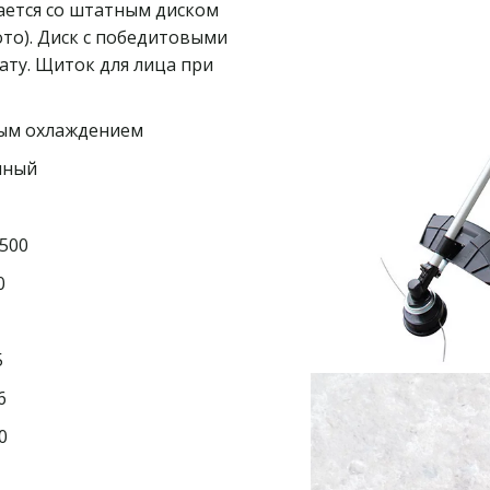
ается со штатным диском 
ото). Диск с победитовыми 
ту. Щиток для лица при 
ушным охлаждением  
онный  
 
500  
  
 
  
  
0  