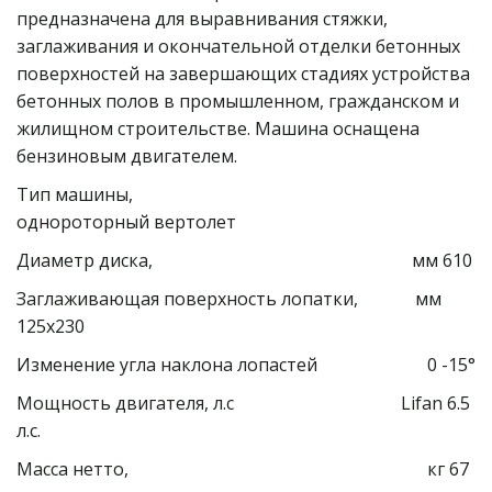
предназначена для выравнивания стяжки, 
заглаживания и окончательной отделки бетонных 
поверхностей на завершающих стадиях устройства 
бетонных полов в промышленном, гражданском и 
жилищном строительстве. Машина оснащена 
бензиновым двигателем.
Тип машины,                                                
однороторный вертолет
Диаметр диска,                                                           мм 610 
Заглаживающая поверхность лопатки,             мм 
125х230 
Изменение угла наклона лопастей                         0 -15°
Мощность двигателя, л.с                                      Lifan 6.5 
л.с.
Масса нетто,                                                                    кг 67